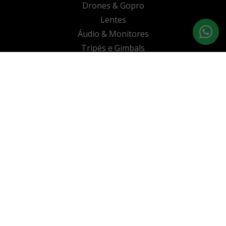
Drones & Gopro
Lentes
Áudio & Monitores
Tripés e Gimbals
Alimentação & Memória
Acessórios & Mais
Crew Finder
Como funciona?
Formulário de cliente
Contatos
+351 926 221 996
Lisbon
Rua Actor António Cardoso, 6A, 1900-011