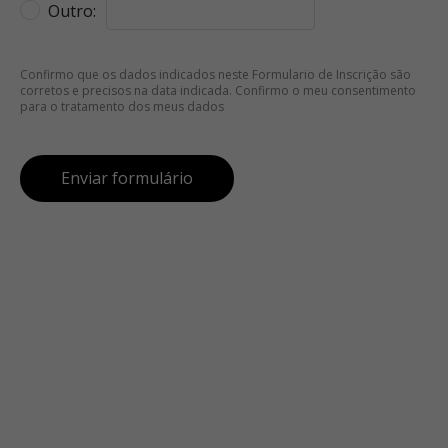
Outro:
Confirmo que os dados indicados neste Formulario de Inscrição são
corretos e precisos na data indicada. Confirmo o meu consentimento
para o tratamento dos meus dados
Enviar formulário